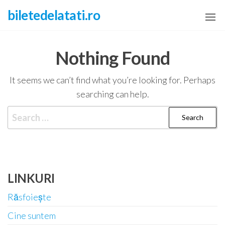
Skip
biletedelatati.ro
to
the
content
Nothing Found
It seems we can’t find what you’re looking for. Perhaps
searching can help.
Search
for:
LINKURI
Răsfoiește
Cine suntem