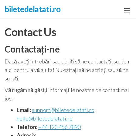
Skip
biletedelatati.ro
to
the
Contact Us
content
Contactați-ne
Dacă aveți întrebări sau doriți să ne contactați, suntem
aici pentru a vă ajuta! Nu ezitați să ne scrieți sau să ne
sunați.
Vă rugăm să găsiți informațiile noastre de contact mai
jos:
Email:
support@biletedelatati.ro
,
hello@biletedelatati.ro
Telefon:
+44 123 456 7890
Adresă: