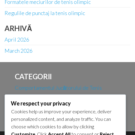
Formatele meciurilor de tenis olimpic
Regulile de punctaj la tenis olimpic
ARHIVĂ
April 2026
March 2026
CATEGORII
Comportamentul Jucătorului de Tenis
Olimpic
We respect your privacy
Formatele meciurilor de tenis olimpic
Cookies help us improve your experience, deliver
Regulile de punctaj la tenis olimpic
personalized content, and analyze traffic. You can
choose which cookies to allow by clicking
Customize
. Click
Accept All
to consent or
Reject