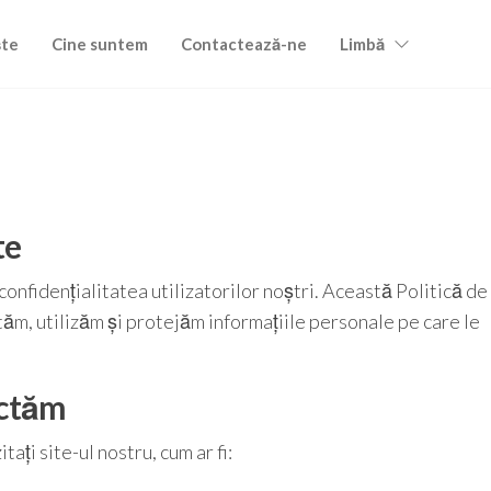
ște
Cine suntem
Contactează-ne
Limbă
te
onfidențialitatea utilizatorilor noștri. Această Politică de
tăm, utilizăm și protejăm informațiile personale pe care le
ectăm
ați site-ul nostru, cum ar fi: