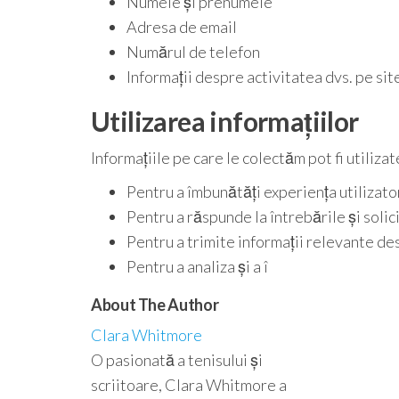
Numele și prenumele
Adresa de email
Numărul de telefon
Informații despre activitatea dvs. pe sit
Utilizarea informațiilor
Informațiile pe care le colectăm pot fi utiliza
Pentru a îmbunătăți experiența utilizator
Pentru a răspunde la întrebările și solici
Pentru a trimite informații relevante des
Pentru a analiza și a î
About The Author
Clara Whitmore
O pasionată a tenisului și
scriitoare, Clara Whitmore a