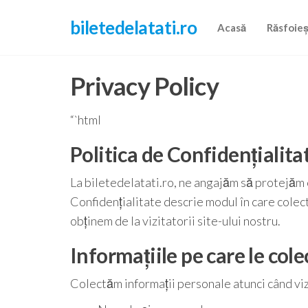
Skip
biletedelatati.ro
to
Acasă
Răsfoie
the
content
Privacy Policy
“`html
Politica de Confidențialita
La biletedelatati.ro, ne angajăm să protejăm c
Confidențialitate descrie modul în care colec
obținem de la vizitatorii site-ului nostru.
Informațiile pe care le col
Colectăm informații personale atunci când vizit