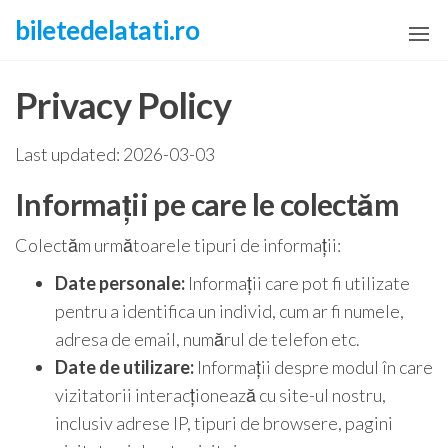
Skip
biletedelatati.ro
to
the
Privacy Policy
content
Last updated: 2026-03-03
Informații pe care le colectăm
Colectăm următoarele tipuri de informații:
Date personale:
Informații care pot fi utilizate
pentru a identifica un individ, cum ar fi numele,
adresa de email, numărul de telefon etc.
Date de utilizare:
Informații despre modul în care
vizitatorii interacționează cu site-ul nostru,
inclusiv adrese IP, tipuri de browsere, pagini