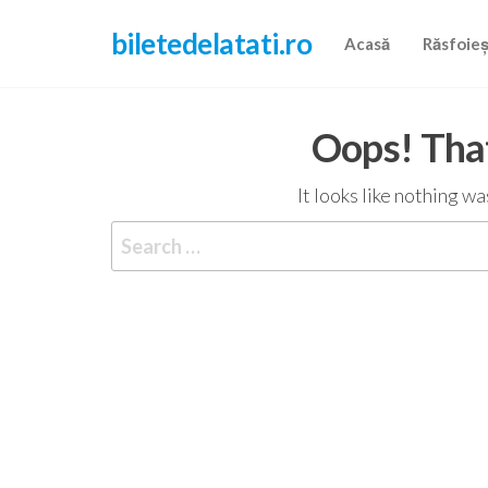
Skip
biletedelatati.ro
to
Acasă
Răsfoie
the
content
Oops! That
It looks like nothing w