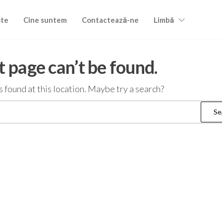
ște
Cine suntem
Contactează-ne
Limbă
 page can’t be found.
as found at this location. Maybe try a search?
Search
for: