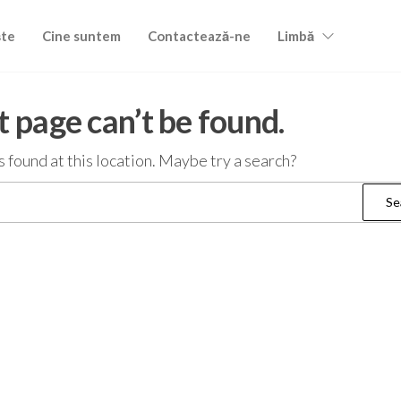
ște
Cine suntem
Contactează-ne
Limbă
 page can’t be found.
as found at this location. Maybe try a search?
Search
for: