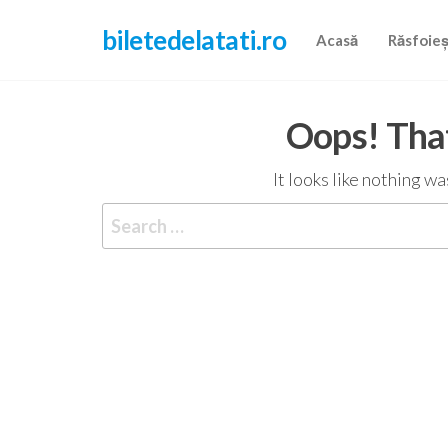
Skip
biletedelatati.ro
to
Acasă
Răsfoie
the
content
Oops! That
It looks like nothing w