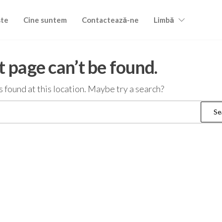
ște
Cine suntem
Contactează-ne
Limbă
 page can’t be found.
as found at this location. Maybe try a search?
Search
for: