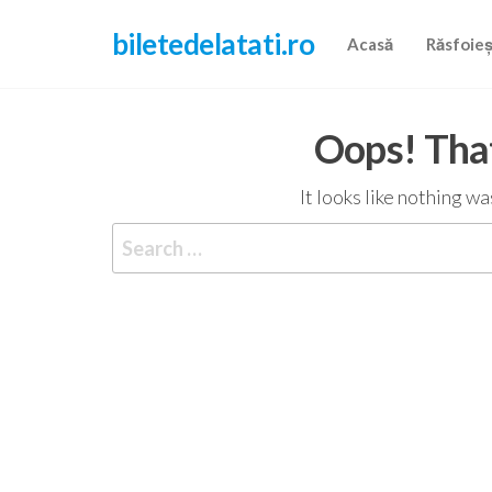
Skip
biletedelatati.ro
to
Acasă
Răsfoie
the
content
Oops! That
It looks like nothing w