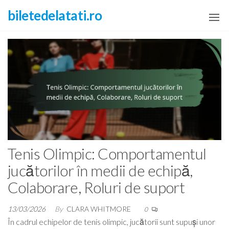
Skip
biletedelatati.ro
to
the
content
Tenis Olimpic: Comportamentul
jucătorilor în medii de echipă,
Colaborare, Roluri de suport
13/03/2026
By
CLARA WHITMORE
0
În cadrul echipelor de tenis olimpic, jucătorii sunt supuși unor