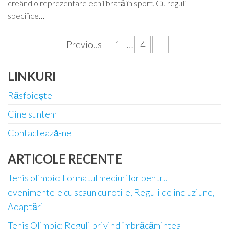
creând o reprezentare echilibrată în sport. Cu reguli
specifice…
Posts
Previous
1
…
4
5
pagination
LINKURI
Răsfoiește
Cine suntem
Contactează-ne
ARTICOLE RECENTE
Tenis olimpic: Formatul meciurilor pentru
evenimentele cu scaun cu rotile, Reguli de incluziune,
Adaptări
Tenis Olimpic: Reguli privind îmbrăcămintea