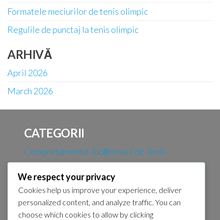
Formatele meciurilor de tenis olimpic
Regulile de punctaj la tenis olimpic
ARHIVĂ
April 2026
March 2026
CATEGORII
Comportamentul Jucătorului de Tenis
Olimpic
We respect your privacy
Formatele meciurilor de tenis olimpic
Cookies help us improve your experience, deliver
Regulile de punctaj la tenis olimpic
personalized content, and analyze traffic. You can
choose which cookies to allow by clicking