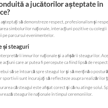
onduită a jucătorilor așteptate în
ice?
t așteptați să demonstreze respect, profesionalism și resp
rea simbolurilor naționale, interacțiuni pozitive cu colegii
ții pe parcursul evenimentelor.
 și steaguri
terpretării imnurilor naționale și a afișării steagurilor. Ac
ce acțiuni care ar putea fi percepute ca fiind lipsă de respect
rebui să se întoarcă spre steagul lor și să mențină o postur
portivii sunt încurajați să reflecteze asupra realizărilor ță
rarea că steagul este afișat corect și că nu atinge solul. Sp
nevrează steagurile naționale în timpul ceremoniilor.