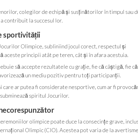
orilor, colegilor de echipă și susținătorilor în timpul sau 
 contribuit la succesul lor.
 sportivității
curilor Olimpice, subliniind jocul corect, respectul și
ă aceste principii atât pe teren, cât și în afara acestuia.
buie să accepte rezultatele cu grație, fie că câștigă, fie că
avorizează un mediu pozitiv pentru toți participanții.
uni care ar putea fi considerate nesportive, cum ar fi provocă
subminează spiritul Jocurilor.
 necorespunzător
remoniilor olimpice poate duce la consecințe grave, inclu
ternațional Olimpic (CIO). Acestea pot varia de la avertism