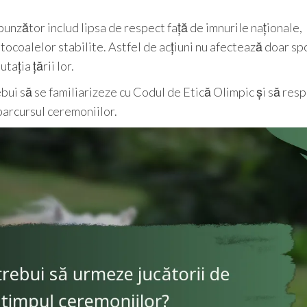
zător includ lipsa de respect față de imnurile naționale,
coalelor stabilite. Astfel de acțiuni nu afectează doar sp
ația țării lor.
ebui să se familiarizeze cu Codul de Etică Olimpic și să res
parcursul ceremoniilor.