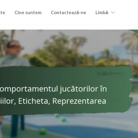
ște
Cine suntem
Contactează-ne
Limbă