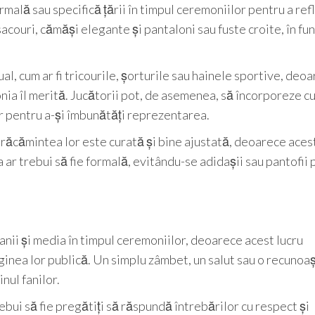
mală sau specifică țării în timpul ceremoniilor pentru a ref
acouri, cămăși elegante și pantaloni sau fuste croite, în fun
, cum ar fi tricourile, șorturile sau hainele sportive, deo
ia îl merită. Jucătorii pot, de asemenea, să încorporeze cu
r pentru a-și îmbunătăți reprezentarea.
mbrăcămintea lor este curată și bine ajustată, deoarece aces
ea ar trebui să fie formală, evitându-se adidașii sau pantofii
fanii și media în timpul ceremoniilor, deoarece acest lucru
inea lor publică. Un simplu zâmbet, un salut sau o recunoa
nul fanilor.
ebui să fie pregătiți să răspundă întrebărilor cu respect și