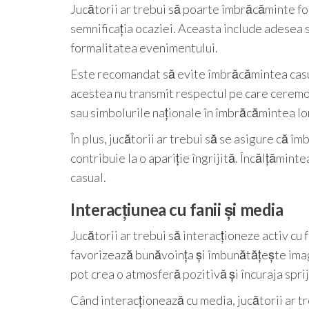
Jucătorii ar trebui să poarte îmbrăcăminte for
semnificația ocaziei. Aceasta include adesea s
formalitatea evenimentului.
Este recomandat să evite îmbrăcămintea casual
acestea nu transmit respectul pe care ceremon
sau simbolurile naționale în îmbrăcămintea lo
În plus, jucătorii ar trebui să se asigure că î
contribuie la o apariție îngrijită. Încălțămint
casual.
Interacțiunea cu fanii și media
Jucătorii ar trebui să interacționeze activ cu 
favorizează bunăvoința și îmbunătățește imag
pot crea o atmosferă pozitivă și încuraja spriji
Când interacționează cu media, jucătorii ar tr