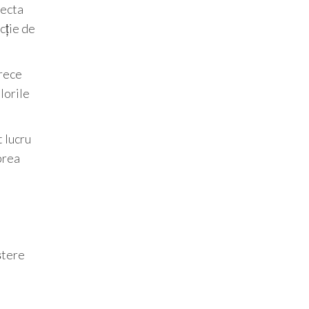
lecta
cție de
arece
lorile
t lucru
 prea
ștere