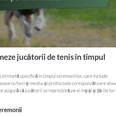
meze jucătorii de tenis în timpul
 etichetă specifică în timpul ceremoniilor, care include
oase cu fanii și media, și protocoale corespunzătoare atun
e asigură că jucătorii se reprezintă pe ei înșiși și țările lor
eremonii