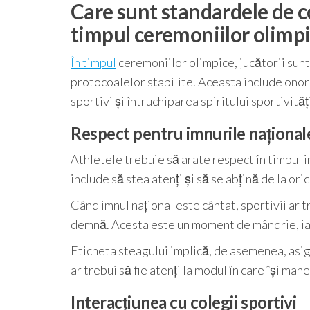
Care sunt standardele de c
timpul ceremoniilor olimp
În timpul
ceremoniilor olimpice, jucătorii sun
protocoalelor stabilite. Aceasta include onora
sportivi și întruchiparea spiritului sportivită
Respect pentru imnurile naționale
Athletele trebuie să arate respect în timpul in
include să stea atenți și să se abțină de la ori
Când imnul național este cântat, sportivii ar t
demnă. Acesta este un moment de mândrie, iar s
Eticheta steagului implică, de asemenea, asigu
ar trebui să fie atenți la modul în care își ma
Interacțiunea cu colegii sportivi