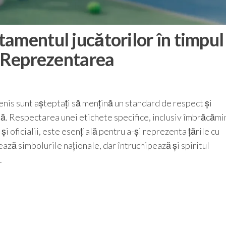
amentul jucătorilor în timpul
, Reprezentarea
tenis sunt așteptați să mențină un standard de respect și
lă. Respectarea unei etichete specifice, inclusiv îmbrăcămi
și oficialii, este esențială pentru a-și reprezenta țările cu
ză simbolurile naționale, dar întruchipează și spiritul
.