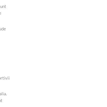
sunt
e
lude
rtivii
lia.
nt