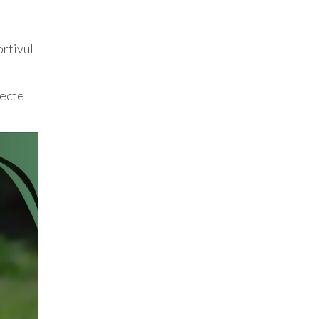
ortivul
pecte