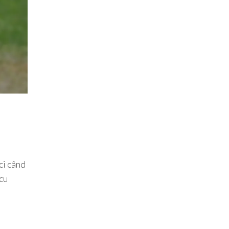
ci când
 cu