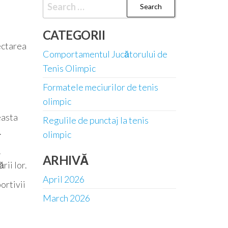
Search
for:
CATEGORII
ectarea
Comportamentul Jucătorului de
Tenis Olimpic
Formatele meciurilor de tenis
olimpic
easta
Regulile de punctaj la tenis
.
olimpic
ă
ARHIVĂ
rii lor.
April 2026
ortivii
March 2026