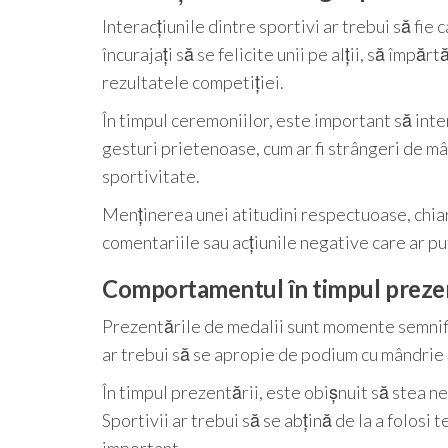
Interacțiunile dintre sportivi ar trebui să fie
încurajați să se felicite unii pe alții, să împă
rezultatele competiției.
În timpul ceremoniilor, este important să inte
gesturi prietenoase, cum ar fi strângeri de m
sportivitate.
Menținerea unei atitudini respectuoase, chiar ș
comentariile sau acțiunile negative care ar pu
Comportamentul în timpul prezen
Prezentările de medalii sunt momente semnific
ar trebui să se apropie de podium cu mândrie 
În timpul prezentării, este obișnuit să stea ne
Sportivii ar trebui să se abțină de la a folosi