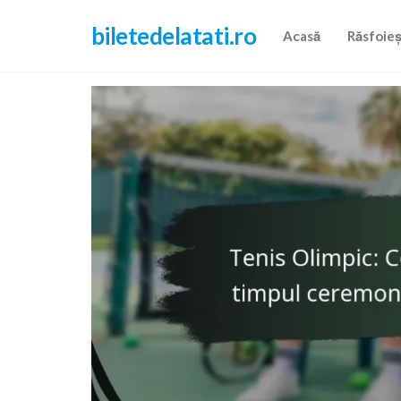
Skip
biletedelatati.ro
to
Acasă
Răsfoie
the
content