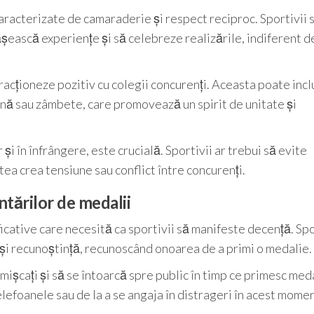
 caracterizate de camaraderie și respect reciproc. Sportivii 
rtășească experiențe și să celebreze realizările, indiferent d
racționeze pozitiv cu colegii concurenți. Aceasta poate inc
ână sau zâmbete, care promovează un spirit de unitate și
i în înfrângere, este crucială. Sportivii ar trebui să evite
tea crea tensiune sau conflict între concurenți.
tărilor de medalii
ative care necesită ca sportivii să manifeste decență. Spo
și recunoștință, recunoscând onoarea de a primi o medalie.
mișcați și să se întoarcă spre public în timp ce primesc meda
 telefoanele sau de la a se angaja în distrageri în acest mome