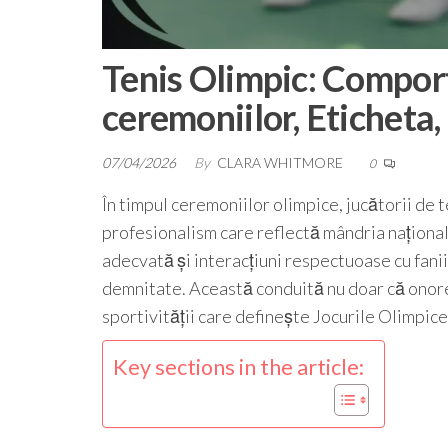
Tenis Olimpic: Comport
ceremoniilor, Eticheta
07/04/2026
By
CLARA WHITMORE
0
În timpul ceremoniilor olimpice, jucătorii de 
profesionalism care reflectă mândria naționa
adecvată și interacțiuni respectuoase cu fanii 
demnitate. Această conduită nu doar că onorea
sportivității care definește Jocurile Olimpice
Key sections in the article: