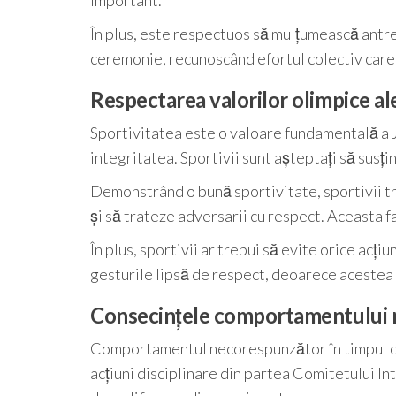
important.
În plus, este respectuos să mulțumească antren
ceremonie, recunoscând efortul colectiv care a
Respectarea valorilor olimpice ale
Sportivitatea este o valoare fundamentală a Jo
integritatea. Sportivii sunt așteptați să susțin
Demonstrând o bună sportivitate, sportivii tre
și să trateze adversarii cu respect. Aceasta f
În plus, sportivii ar trebui să evite orice acți
gesturile lipsă de respect, deoarece acestea 
Consecințele comportamentului
Comportamentul necorespunzător în timpul ce
acțiuni disciplinare din partea Comitetului In