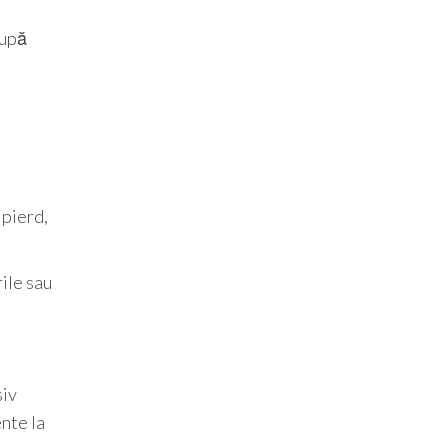
după
 pierd,
rile sau
siv
ente la