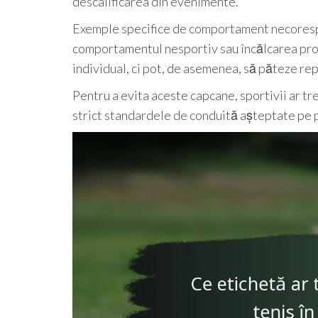
descalificarea din evenimente.
Exemple specifice de comportament necorespun
comportamentul nesportiv sau încălcarea proto
individual, ci pot, de asemenea, să păteze reput
Pentru a evita aceste capcane, sportivii ar tr
strict standardele de conduită așteptate pe 